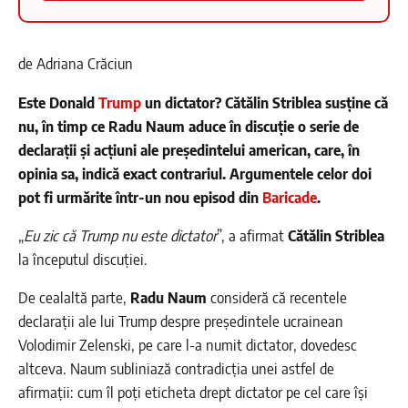
de Adriana Crăciun
Este Donald
Trump
un dictator? Cătălin Striblea susține că
nu, în timp ce Radu Naum aduce în discuție o serie de
declarații și acțiuni ale președintelui american, care, în
opinia sa, indică exact contrariul. Argumentele celor doi
pot fi urmărite într-un nou episod din
Baricade
.
„
Eu zic că Trump nu este dictator
”, a afirmat
Cătălin Striblea
la începutul discuției.
De cealaltă parte,
Radu Naum
consideră că recentele
declarații ale lui Trump despre președintele ucrainean
Volodimir Zelenski, pe care l-a numit dictator, dovedesc
altceva. Naum subliniază contradicția unei astfel de
afirmații: cum îl poți eticheta drept dictator pe cel care își