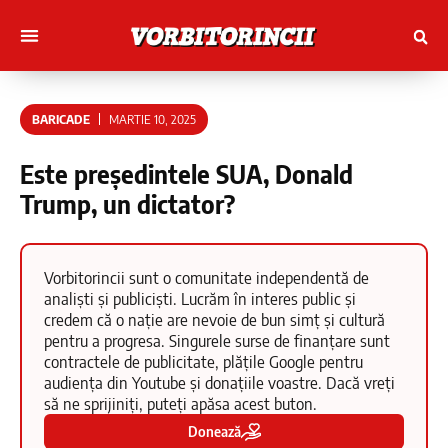
Muncitori cu Artele
Tineri Scriitorinci
BARICADE
MARTIE 10, 2025
Este președintele SUA, Donald
Trump, un dictator?
Vorbitorincii sunt o comunitate independentă de
analiști și publiciști. Lucrăm în interes public și
credem că o nație are nevoie de bun simț și cultură
pentru a progresa. Singurele surse de finanțare sunt
contractele de publicitate, plățile Google pentru
audiența din Youtube și donațiile voastre. Dacă vreți
să ne sprijiniți, puteți apăsa acest buton.
Donează