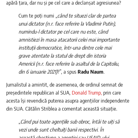
apără țara, dar nu și pe cel care a declanșat agresiunea?
Cum te poți numi „
când te situezi clar de partea
unui dictator (n.r. face referire la Vladimir Putin),
numindu-l dictator pe cel care nu este, când
amnistiezi în masa atacatorii celei mai importante
instituții democratice, într-una dintre cele mai
grave atentate la statul de drept din istoria
Americii (n.r. face referire la asaltul de la Capitoliu,
din 6 ianuarie 2021)
?”, a spus
Radu Naum
.
Jurnalistul a amintit, de asemenea, de ordinul semnat de
președintele republican al SUA,
Donald Trump,
prin care
acesta își revendică puterea asupra agențiilor independente
din SUA. Cătălin Striblea a comentat această situație.
„
Când pui toate agențiile sub obroc, întâi te uiți să
vezi unde sunt cheltuiți banii respectivi. În
această chestiune a agenției sau USAID-ului,