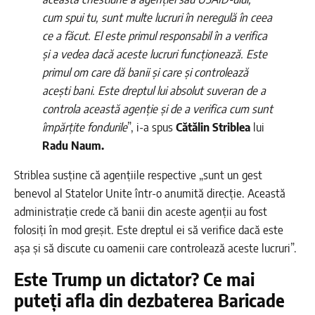
cum spui tu, sunt multe lucruri în neregulă în ceea
ce a făcut. El este primul responsabil în a verifica
și a vedea dacă aceste lucruri funcționează. Este
primul om care dă banii și care și controlează
acești bani. Este dreptul lui absolut suveran de a
controla această agenție și de a verifica cum sunt
împărțite fondurile
”, i-a spus
Cătălin Striblea
lui
Radu Naum.
Striblea susține că agențiile respective „sunt un gest
benevol al Statelor Unite într-o anumită direcție. Această
administrație crede că banii din aceste agenții au fost
folosiți în mod greșit. Este dreptul ei să verifice dacă este
așa și să discute cu oamenii care controlează aceste lucruri”.
Este Trump un dictator? Ce mai
puteți afla din dezbaterea Baricade