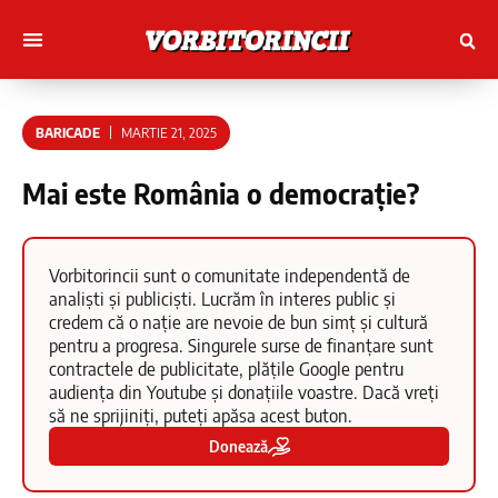
Muncitori cu Artele
Tineri Scriitorinci
BARICADE
MARTIE 21, 2025
Mai este România o democrație?
Vorbitorincii sunt o comunitate independentă de
analiști și publiciști. Lucrăm în interes public și
credem că o nație are nevoie de bun simț și cultură
pentru a progresa. Singurele surse de finanțare sunt
contractele de publicitate, plățile Google pentru
audiența din Youtube și donațiile voastre. Dacă vreți
să ne sprijiniți, puteți apăsa acest buton.
Donează