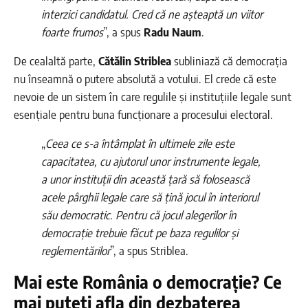
interzici candidatul. Cred că ne așteaptă un viitor
foarte frumos
”, a spus
Radu Naum
.
De cealaltă parte,
Cătălin Striblea
subliniază că democrația
nu înseamnă o putere absolută a votului. El crede că este
nevoie de un sistem în care regulile și instituțiile legale sunt
esențiale pentru buna funcționare a procesului electoral.
„
Ceea ce s-a întâmplat în ultimele zile este
capacitatea, cu ajutorul unor instrumente legale,
a unor instituții din această țară să folosească
acele pârghii legale care să țină jocul în interiorul
său democratic. Pentru că jocul alegerilor în
democrație trebuie făcut pe baza regulilor și
reglementărilor
”, a spus Striblea.
Mai este România o democrație? Ce
mai puteți afla din dezbaterea