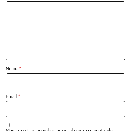
Nume
*
Email
*
Memorează-mi numele și email-ul pentru comentariile