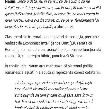
Naum
. „
Încă o dată, nu în sensul că de acum o să fie
totalitarism. Că opusul ei este, sau în fine, în partea cealaltă
găsești dictatură, totalitarism, autocrație, ce mai vedem în
jurul nostru. Ceva s-a fracturat, mi se pare, fundamental și
periculos în această perioadă
”, a afirmat el.
Clasamentele internaționale privind democrația, precum cel
realizat de Economist Intelligence Unit (EIU) arată că
România nu mai este considerată o democrație funcțională
completă, ci un regim hibrid, punctează Striblea.
În continuare, Naum argumentează că sistemul politic
românesc a eșuat în a educa și reprezenta corect cetățenii.
„
Vedem aproape zi de zi ieșind la suprafață, niște
lucruri atât de antidemocratice și oameni care
sunt puși de sistem și care mulg țara asta într-un
hal. E o clepto-politico-democrație îngrozitoare. Îi
împingi până în ultimele resorturi, după care le