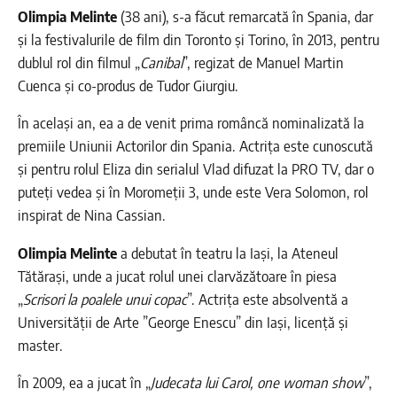
Olimpia Melinte
(38 ani), s-a făcut remarcată în Spania, dar
şi la festivalurile de film din Toronto şi Torino, în 2013, pentru
dublul rol din filmul „
Canibal
”, regizat de Manuel Martin
Cuenca şi co-produs de Tudor Giurgiu.
În același an, ea a de venit prima româncă nominalizată la
premiile Uniunii Actorilor din Spania. Actrița este cunoscută
și pentru rolul Eliza din serialul Vlad difuzat la PRO TV, dar o
puteți vedea și în Moromeții 3, unde este Vera Solomon, rol
inspirat de Nina Cassian.
Olimpia Melinte
a debutat în teatru la Iași, la Ateneul
Tătărași, unde a jucat rolul unei clarvăzătoare în piesa
„
Scrisori la poalele unui copac
”. Actrița este absolventă a
Universității de Arte ”George Enescu” din Iași, licență și
master.
În 2009, ea a jucat în „
Judecata lui Carol, one woman show
”,