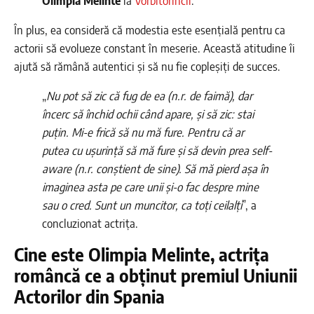
Olimpia Melinte
la
Vorbitorincii
.
În plus, ea consideră că modestia este esențială pentru ca
actorii să evolueze constant în meserie. Această atitudine îi
ajută să rămână autentici și să nu fie copleșiți de succes.
„
Nu pot să zic că fug de ea (n.r. de faimă), dar
încerc să închid ochii când apare, și să zic: stai
puțin. Mi-e frică să nu mă fure. Pentru că ar
putea cu ușurință să mă fure și să devin prea self-
aware (n.r. conștient de sine). Să mă pierd așa în
imaginea asta pe care unii și-o fac despre mine
sau o cred. Sunt un muncitor, ca toți ceilalți
”, a
concluzionat actrița.
Cine este Olimpia Melinte, actrița
româncă ce a obținut premiul Uniunii
Actorilor din Spania