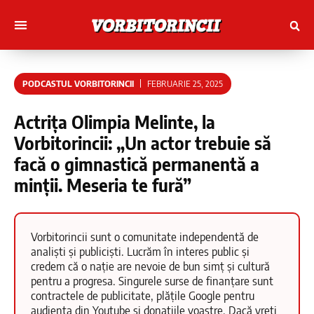
Muncitori cu Artele
Tineri Scriitorinci
PODCASTUL VORBITORINCII
FEBRUARIE 25, 2025
Actrița Olimpia Melinte, la
Vorbitorincii: „Un actor trebuie să
facă o gimnastică permanentă a
minții. Meseria te fură”
Vorbitorincii sunt o comunitate independentă de
analiști și publiciști. Lucrăm în interes public și
credem că o nație are nevoie de bun simț și cultură
pentru a progresa. Singurele surse de finanțare sunt
contractele de publicitate, plățile Google pentru
audiența din Youtube și donațiile voastre. Dacă vreți