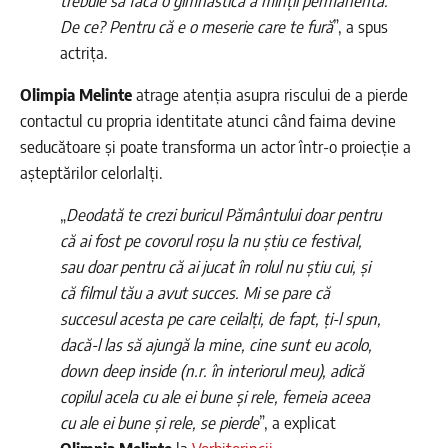
trebuie să facă o gimnastică a minții permanentă.
De ce? Pentru că e o meserie care te fură
”, a spus
actrița.
Olimpia Melinte
atrage atenția asupra riscului de a pierde
contactul cu propria identitate atunci când faima devine
seducătoare și poate transforma un actor într-o proiecție a
așteptărilor celorlalți.
„
Deodată te crezi buricul Pământului doar pentru
că ai fost pe covorul roșu la nu știu ce festival,
sau doar pentru că ai jucat în rolul nu știu cui, și
că filmul tău a avut succes. Mi se pare că
succesul acesta pe care ceilalți, de fapt, ți-l spun,
dacă-l las să ajungă la mine, cine sunt eu acolo,
down deep inside (n.r. în interiorul meu), adică
copilul acela cu ale ei bune și rele, femeia aceea
cu ale ei bune și rele, se pierde
”, a explicat