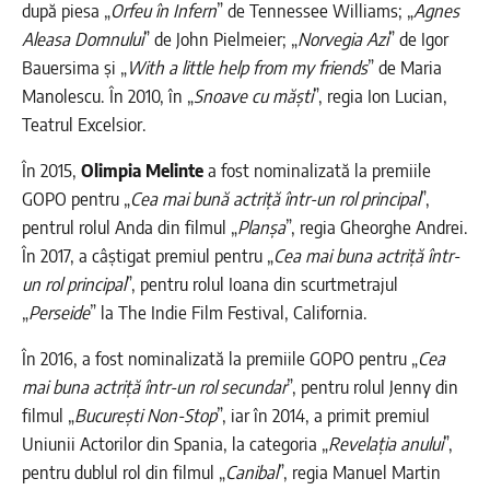
după piesa „
Orfeu în Infern
” de Tennessee Williams; „
Agnes
Aleasa Domnului
” de John Pielmeier; „
Norvegia Azi
” de Igor
Bauersima și „
With a little help from my friends
” de Maria
Manolescu. În 2010, în „
Snoave cu măști
”, regia Ion Lucian,
Teatrul Excelsior.
În 2015,
Olimpia Melinte
a fost nominalizată la premiile
GOPO pentru „
Cea mai bună actriță într-un rol principal
”,
pentrul rolul Anda din filmul „
Planșa
”, regia Gheorghe Andrei.
În 2017, a câștigat premiul pentru „
Cea mai buna actriță într-
un rol principal
”, pentru rolul Ioana din scurtmetrajul
„
Perseide
” la The Indie Film Festival, California.
În 2016, a fost nominalizată la premiile GOPO pentru „
Cea
mai buna actriță într-un rol secundar
”, pentru rolul Jenny din
filmul „
București Non-Stop
”, iar în 2014, a primit premiul
Uniunii Actorilor din Spania, la categoria „
Revelaţia anului
”,
pentru dublul rol din filmul „
Canibal
”, regia Manuel Martin