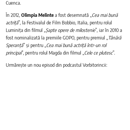
Cuenca.
În 2012,
Olimpia Melinte
a fost desemnată „
Cea mai bună
actriță
”, la Festivalul de Film Bobbio, Italia, pentru rolul
Luminița din filmul „
Șapte opere de milostenie
”, iar în 2010 a
fost nominalizată la premiile GOPO, pentru premiul „
Tânără
Speranță
” și pentru „
Cea mai bună actriță într-un rol
principal
”, pentru rolul Magda din filmul „
Cele ce plutesc
”.
Urmărește un nou episod din podcastul Vorbitorincii: