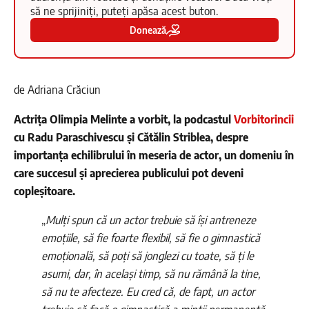
să ne sprijiniți, puteți apăsa acest buton.
Donează
de Adriana Crăciun
Actrița Olimpia Melinte a vorbit, la podcastul
Vorbitorincii
cu Radu Paraschivescu și Cătălin Striblea, despre
importanța echilibrului în meseria de actor, un domeniu în
care succesul și aprecierea publicului pot deveni
copleșitoare.
„
Mulți spun că un actor trebuie să își antreneze
emoțiile, să fie foarte flexibil, să fie o gimnastică
emoțională, să poți să jonglezi cu toate, să ți le
asumi, dar, în același timp, să nu rămână la tine,
să nu te afecteze. Eu cred că, de fapt, un actor