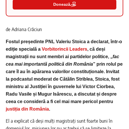
Donează
de Adriana Crăciun
Fostul președinte PNL Valeriu Stoica a declarat, într-o
ediție specială a
Vorbitorincii Leaders
, că deși
magistrații nu sunt membri ai partidelor politice, „
fac
cea mai importantă politică din România
” prin rolul pe
care îl au în apărarea valorilor constituționale. Invitat
la podcastul moderat de Cătălin Striblea, Stoica, fost
ministru al Justiției în guvernele lui Victor Ciorbea,
Radu Vasile și Mugur Isărescu, a discutat și despre
ceea ce consideră a fi cel mai mare pericol pentru
justiția din România
.
El a explicat că deși mulți magistrați sunt foarte buni în
domeniul lor, misiunea lor nu ar trebui să se limiteze la