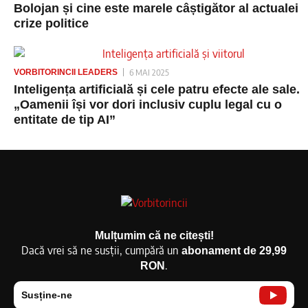
Bolojan și cine este marele câștigător al actualei
crize politice
VORBITORINCII LEADERS
6 MAI 2025
Inteligența artificială și cele patru efecte ale sale.
„Oamenii își vor dori inclusiv cuplu legal cu o
entitate de tip AI”
Mulțumim că ne citești!
Dacă vrei să ne susții, cumpără un
abonament de 29,99
.
RON
Susține-ne