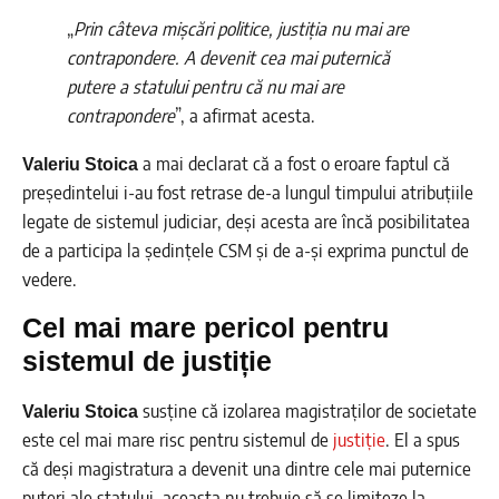
„
Prin câteva mișcări politice, justiția nu mai are
contrapondere. A devenit cea mai puternică
putere a statului pentru că nu mai are
contrapondere
”, a afirmat acesta.
a mai declarat că a fost o eroare faptul că
Valeriu Stoica
președintelui i-au fost retrase de-a lungul timpului atribuțiile
legate de sistemul judiciar, deși acesta are încă posibilitatea
de a participa la ședințele CSM și de a-și exprima punctul de
vedere.
Cel mai mare pericol pentru
sistemul de justiție
susține că izolarea magistraților de societate
Valeriu Stoica
este cel mai mare risc pentru sistemul de
justiție
. El a spus
că deși magistratura a devenit una dintre cele mai puternice
puteri ale statului, aceasta nu trebuie să se limiteze la