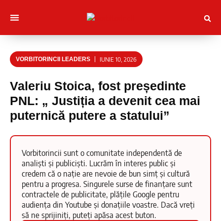
Despre noi
Muncitori cu Artele
Tineri Scriitorinci
IUNIE 10, 2026
VORBITORINCII LEADERS
Valeriu Stoica, fost președinte
PNL: „ Justiția a devenit cea mai
puternică putere a statului”
Vorbitorincii sunt o comunitate independentă de
analiști și publiciști. Lucrăm în interes public și
credem că o nație are nevoie de bun simț și cultură
pentru a progresa. Singurele surse de finanțare sunt
contractele de publicitate, plățile Google pentru
audiența din Youtube și donațiile voastre. Dacă vreți
să ne sprijiniți, puteți apăsa acest buton.