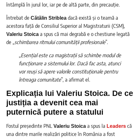
întâmplă în jurul lor, iar pe de altă parte, din precauție.
Întrebat de
dacă există și o teamă a
Cătălin Striblea
acestora față de Consiliul Superior al Magistraturii (CSM),
a spus că mai degrabă e o chestiune legată
Valeriu Stoica
de „
schimbarea ritmului comunității profesionale
”.
„
Esențial este ca magistrații să schimbe modul de
funcționare a sistemului lor. Dacă fac asta, atunci
vor reuși să apere valorile constituționale pentru
întreaga comunitate
”, a afirmat el.
Explicația lui Valeriu Stoica. De ce
justiția a devenit cea mai
puternică putere a statului
Fostul președinte PNL
a spus la
că
Valeriu Stoica
Leaders
una dintre marile realizări politice în România a fost