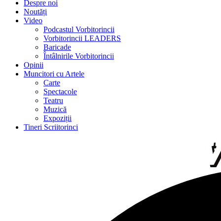
Despre noi
Noutăți
Video
Podcastul Vorbitorincii
Vorbitorincii LEADERS
Baricade
Întâlnirile Vorbitorincii
Opinii
Muncitori cu Artele
Carte
Spectacole
Teatru
Muzică
Expoziții
Tineri Scriitorinci