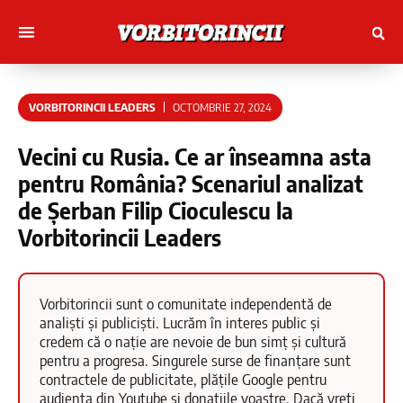
Muncitori cu Artele
Tineri Scriitorinci
VORBITORINCII LEADERS
OCTOMBRIE 27, 2024
Vecini cu Rusia. Ce ar înseamna asta
pentru România? Scenariul analizat
de Șerban Filip Cioculescu la
Vorbitorincii Leaders
Vorbitorincii sunt o comunitate independentă de
analiști și publiciști. Lucrăm în interes public și
credem că o nație are nevoie de bun simț și cultură
pentru a progresa. Singurele surse de finanțare sunt
contractele de publicitate, plățile Google pentru
audiența din Youtube și donațiile voastre. Dacă vreți