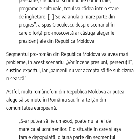
persoane, circulația, schimburile comerciale,
programele culturale, totul va cădea într-o stare
de înghețare. […] Se va anula o mare parte din
progres”, a spus Cioculescu despre scenariul în
care o forță pro-moscovită ar câștiga alegerile
prezidențiale din Republica Moldova.
Segmentul pro-român din Republica Moldova va avea mari
probleme, în acest scenariu. „Vor începe presiuni, persecuții”,
susține expertul, iar „oamenii nu vor accepta să fie sub cizma
rusească”.
Astfel, multi românofoni din Republica Moldova ar putea
alege să se mute în România sau în alte țări din
comunitatea europeană.
„S-ar putea să fie un exod, poate nu la fel de
mare ca al ucrainenilor. E o situație în care și așa
țara e depopulată, o bună parte din segmentul