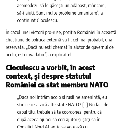
acomodezi, să le găsești un adăpost, mâncare,
să-i ajuți. Sunt multe probleme umanitare”, a
continuat Cioculescu.
În cazul unei victorii pro-ruse, poziția României în această
chestiune de politica externă va fi, cel mai probabil, una
rezervată. „Dacă nu ești chemat în ajutor de guvernul de
acolo, ești invadator”, a explicat el.
Cioculescu a vorbit, în acest
context, și despre statutul
României ca stat membru NATO
„Dacă noi intrăm acolo și rușii ne amenință, eu
știu ce o sa zică alte state NATO? […] Nu faci de
capul tău, trebuie să te coordonezi pentru că
după aceea ajungi să ceri ajutor și știți că în
Consiliul Nord Atlantic se votează cu