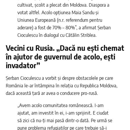
cultivat, școlit a plecat din Moldova. Diaspora a
votat altfel. Acolo opțiunea Maia Sandu și
Uniunea Europeană (n.r. referendum pentru
aderare) a fost de 70% – 80%”, a afirmat Șerban
Cioculescu în dialogul cu Cătălin Striblea.
Vecini cu Rusia. „Dacă nu ești chemat
în ajutor de guvernul de acolo, ești
invadator”
Șerban Cioculescu a vorbit și despre obstacolele pe care
România le-ar întâmpina în relația cu Republica Moldova,
dacă această țară ar avea o conducere pro-rusă.
„Avem acolo comunitatea românească. I-am
ajutat, am investit în ei, i-am sprijinit. E ciudat
să zici că nu-ți mai pasă dintr-o dată. Pe urmă se
pune problema refugiaților pe care trebuie să-i