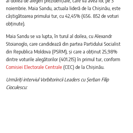
al doilea de alegeri prezidențiale, care va avea loc pe 3
noiembrie. Maia Sandu, actuala lideră de la Chișinău, este
câștigătoarea primului tur, cu 42,45% (656. 852 de voturi
obținute).
Maia Sandu se va lupta, în turul al doilea, cu Alexandr
Stoianoglo, care candidează din partea Partidului Socialist
din Republica Moldova (PSRM), și care a obținut 25,98%
dintre voturile alegătorilor (401.215) în primul tur, conform
Comisiei Electorale Centrale
(CEC) de la Chişinău.
Urmăriți interviul Vorbitorincii Leaders cu Șerban Filip
Cioculescu: