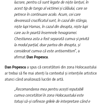
lucrare, pentru că sunt legate de niște lanțuri, în
acest tip de tango al victimei și călăului, care se
petrece în continuare acolo. Acum, cei care
devorează crucificatul sunt, în cazul din stânga,
niște lupi Hamas, în cazul din dreapta, niște lupi
care au în poartă însemnele hexagramei.
Chestiunea asta a fost separată cumva și privită
la modul parțial, doar partea din dreapta, și
considerat cumva că este antisemitism
”, a
afirmat
Dan Popescu
.
Dan Popescu
a spus că cercetătorii din zona Holocaustului
ar trebui să fie mai atenți la contextul și intențiile artistice
atunci când analizează lucrări de artă.
„
Recomandarea mea pentru acești reputabili
cumva cercetători în zona Holocaustului este
totuși să-și rafineze grilele de interpretare când e