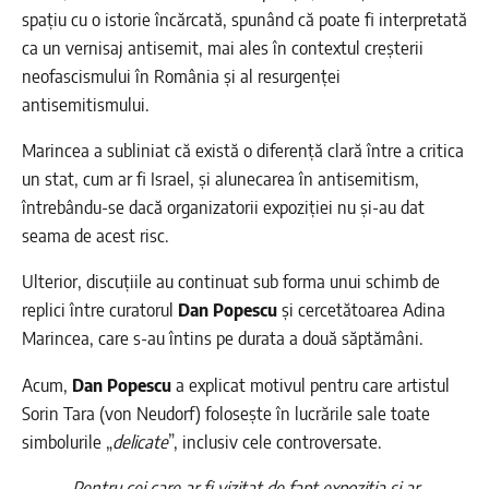
spațiu cu o istorie încărcată, spunând că poate fi interpretată
ca un vernisaj antisemit, mai ales în contextul creșterii
neofascismului în România și al resurgenței
antisemitismului.
Marincea a subliniat că există o diferență clară între a critica
un stat, cum ar fi Israel, și alunecarea în antisemitism,
întrebându-se dacă organizatorii expoziției nu și-au dat
seama de acest risc.
Ulterior, discuțiile au continuat sub forma unui schimb de
replici între curatorul
Dan Popescu
și cercetătoarea Adina
Marincea, care s-au întins pe durata a două săptămâni.
Acum,
Dan Popescu
a explicat motivul pentru care artistul
Sorin Tara (von Neudorf) folosește în lucrările sale toate
simbolurile „
delicate
”, inclusiv cele controversate.
„
Pentru cei care ar fi vizitat de fapt expoziția și ar