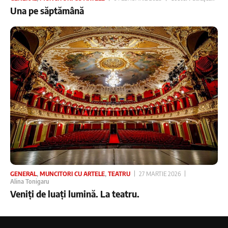
Una pe săptămână
GENERAL
,
MUNCITORI CU ARTELE
,
TEATRU
27 MARTIE 2026
Alina Tonigaru
Veniți de luați lumină. La teatru.