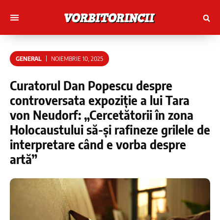
Muncitori cu Artele
Tineri Scriitorinci
GENERAL
NOIEMBRIE 10, 2025
Curatorul Dan Popescu despre
controversata expoziție a lui Tara
von Neudorf: „Cercetătorii în zona
Holocaustului să-și rafineze grilele de
interpretare când e vorba despre
artă”