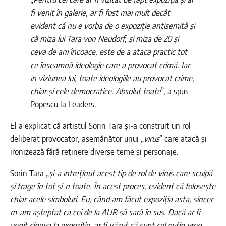
fi venit în galerie, ar fi fost mai mult decât
evident că nu e vorba de o expoziție antisemită și
că miza lui Tara von Neudorf, și miza de 20 și
ceva de ani încoace, este de a ataca practic tot
ce înseamnă ideologie care a provocat crimă. Iar
în viziunea lui, toate ideologiile au provocat crime,
chiar și cele democratice. Absolut toate
”, a spus
Popescu la Leaders.
El a explicat că artistul Sorin Tara și-a construit un rol
deliberat provocator, asemănător unui „
virus
” care atacă și
ironizează fără reținere diverse teme și personaje.
Sorin Tara „
și-a întreținut acest tip de rol de virus care scuipă
și trage în tot și-n toate. În acest proces, evident că folosește
chiar acele simboluri. Eu, când am făcut expoziția asta, sincer
m-am așteptat ca cei de la AUR să sară în sus. Dacă ar fi
venit cineva la expoziție, ar fi văzut că sunt cel puțin vreo