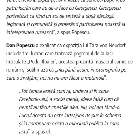
patru lucrări care au de-a face cu Georgescu. Georgescu
portretizat ca fiind un soi de sinteză a două ideologii:
legionară și comunistă și proferând participarea noastră la
înțelepciunea rusească
”, a spus Popescu.
Dan Popescu
a explicat că expoziția lui Tara von Neudorf
include trei lucrări care tratează pogromul de la Iași.
Intitulate „Podul Iloaiei”, acestea prezintă masacrul comis de
români și subliniază că „
nici până acum, în istoriografia pe
care o învățăm, noi nu ne-am făcut o metanoia
”.
„
Tot timpul există cumva, undeva și în zona
Facebook-ului, a social media, ideea falsă cum că
nemții au făcut chestiile alea. Nu, noi am făcut-o.
Lucrul acesta nu este îndeajuns de pus în schemă
și în continuare există o minciună publică în zona
asta
”, a spus el.