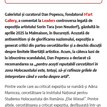
Galeristul și curatorul Dan Popescu, fondatorul
H’art
Gallery
, a comentat la
Leaders
controversa legată de
expoziția artistului Sorin Tara (von Neudorf), găzduită în
aprilie 2025 la Malmaison, în București. Acuzată de
antisemitism și de glorificarea nazismului, expoziția a
generat critici din partea cercetătorilor și a deschis discuții
despre limitele libertății artistice. Acum, la câteva luni de
la izbucnirea scandalului, Dan Popescu a declarat că
recomandarea sa „
pentru acești reputabili cercetători în
zona Holocaustului este, totuși, să-și rafineze grilele de
interpretare când e vorba despre artă
”.
Printre vocile care au criticat expoziția se numără și Adina
Marincea, cercetătoare la Institutul Național pentru
Studierea Holocaustului din România „Elie Wiesel”. Printre
altele, cercetătoarea a criticat expoziția, desfășurată într-un