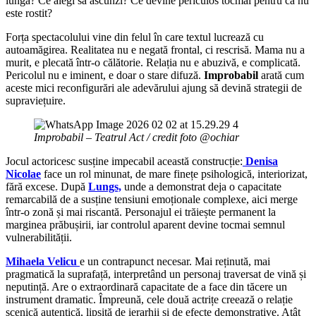
lungă? Ce alegi să ascunzi? Ce devine periculos tocmai pentru că nu
este rostit?
Forța spectacolului vine din felul în care textul lucrează cu
autoamăgirea. Realitatea nu e negată frontal, ci rescrisă. Mama nu a
murit, e plecată într-o călătorie. Relația nu e abuzivă, e complicată.
Pericolul nu e iminent, e doar o stare difuză.
Improbabil
arată cum
aceste mici reconfigurări ale adevărului ajung să devină strategii de
supraviețuire.
Improbabil – Teatrul Act / credit foto @ochiar
Jocul actoricesc susține impecabil această construcție:
Denisa
Nicolae
face un rol minunat, de mare finețe psihologică, interiorizat,
fără excese. După
Lungs,
unde a demonstrat deja o capacitate
remarcabilă de a susține tensiuni emoționale complexe, aici merge
într-o zonă și mai riscantă. Personajul ei trăiește permanent la
marginea prăbușirii, iar controlul aparent devine tocmai semnul
vulnerabilității.
Mihaela Velicu
e un contrapunct necesar. Mai reținută, mai
pragmatică la suprafață, interpretând un personaj traversat de vină și
neputință. Are o extraordinară capacitate de a face din tăcere un
instrument dramatic. Împreună, cele două actrițe creează o relație
scenică autentică, lipsită de ierarhii și de efecte demonstrative. Atât