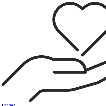
Sari
la
conținut
Donează