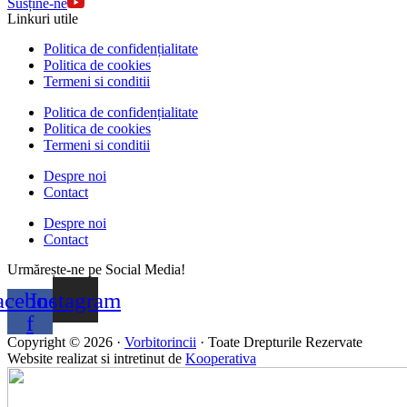
Susține-ne
Linkuri utile
Politica de confidențialitate
Politica de cookies
Termeni si conditii
Politica de confidențialitate
Politica de cookies
Termeni si conditii
Despre noi
Contact
Despre noi
Contact
Urmărește-ne pe Social Media!
acebook-
Instagram
f
Copyright © 2026 ·
Vorbitorincii
· Toate Drepturile Rezervate
Website realizat si intretinut de
Kooperativa