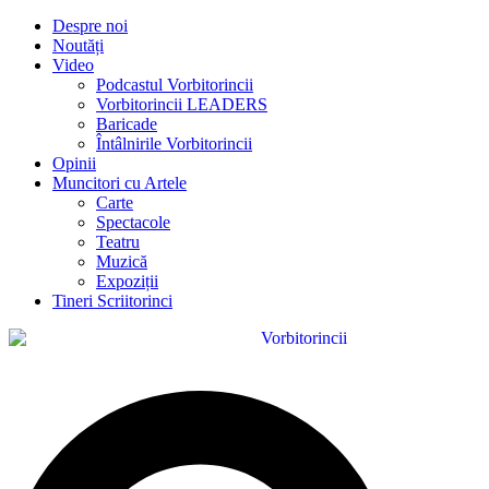
Despre noi
Noutăți
Video
Podcastul Vorbitorincii
Vorbitorincii LEADERS
Baricade
Întâlnirile Vorbitorincii
Opinii
Muncitori cu Artele
Carte
Spectacole
Teatru
Muzică
Expoziții
Tineri Scriitorinci