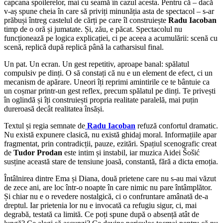
capcana spoilerelor, mai cu seamă în cazul acesta. Pentru că – dacă
v-aș spune cheia în care să priviți minunăția asta de spectacol – s-ar
prăbuși întreg castelul de cărți pe care îl construiește
Radu Iacoban
timp de o oră și jumatate. Și, zău, e păcat. Spectacolul nu
funcționează pe logica explicației, ci pe aceea a acumulării: scenă cu
scenă, replică după replică până la catharsisul final.
Un pat. Un ecran. Un gest repetitiv, aproape banal: spălatul
compulsiv pe dinți. O să constați că nu e un element de efect, ci un
mecanism de apărare. Uneori îți reprimi amintirile ce te bântuie ca
un coșmar printr-un gest reflex, precum spălatul pe dinți. Te privești
în oglindă și îți construiești propria realitate paralelă, mai puțin
dureroasă decât realitatea însăși.
Textul și regia semnate de
Radu Iacoban
refuză confortul dramatic.
Nu există expunere clasică, nu există ghidaj moral. Informațiile apar
fragmentat, prin contradicții, pauze, ezitări. Spațiul scenografic creat
de
Tudor Prodan
este intim și instabil, iar muzica Aidei Šošić
susține această stare de tensiune joasă, constantă, fără a dicta emoția.
Întâlnirea dintre Ema și Diana, două prietene care nu s-au mai văzut
de zece ani, are loc într-o noapte în care nimic nu pare întâmplător.
Și chiar nu e o revedere nostalgică, ci o confruntare amânată de-a
dreptul. Iar prietenia lor nu e invocată ca refugiu sigur, ci, mai
degrabă, testată ca limită. Ce poți spune după o absență atât de