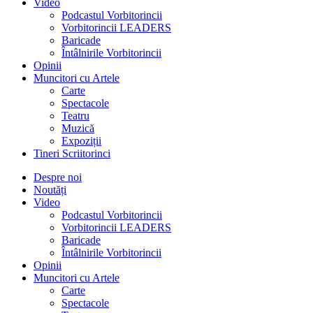
Video
Podcastul Vorbitorincii
Vorbitorincii LEADERS
Baricade
Întâlnirile Vorbitorincii
Opinii
Muncitori cu Artele
Carte
Spectacole
Teatru
Muzică
Expoziții
Tineri Scriitorinci
Despre noi
Noutăți
Video
Podcastul Vorbitorincii
Vorbitorincii LEADERS
Baricade
Întâlnirile Vorbitorincii
Opinii
Muncitori cu Artele
Carte
Spectacole