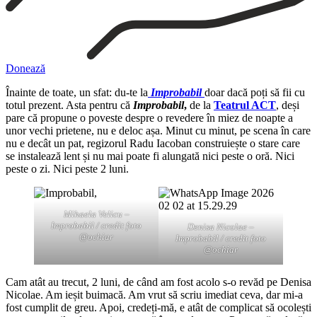
Donează
Înainte de toate, un sfat: du-te la
Improbabil
doar dacă poți să fii cu
totul prezent. Asta pentru că
Improbabil
,
de la
Teatrul ACT
, deși
pare că propune o poveste despre o revedere în miez de noapte a
unor vechi prietene, nu e deloc așa. Minut cu minut, pe scena în care
nu e decât un pat, regizorul Radu Iacoban construiește o stare care
se instalează lent și nu mai poate fi alungată nici peste o oră. Nici
peste o zi. Nici peste 2 luni.
Mihaela Velicu –
Improbabil / credit foto
Denisa Nicolae –
@ochiar
Improbabil / credit foto
@ochiar
Cam atât au trecut, 2 luni, de când am fost acolo s-o revăd pe Denisa
Nicolae. Am ieșit buimacă. Am vrut să scriu imediat ceva, dar mi-a
fost cumplit de greu. Apoi, credeți-mă, e atât de complicat să ocolești