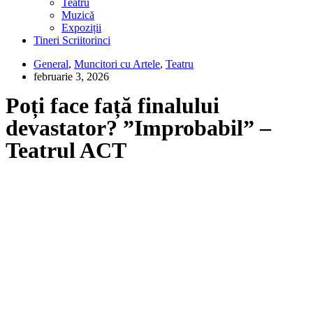
Teatru
Muzică
Expoziții
Tineri Scriitorinci
General
,
Muncitori cu Artele
,
Teatru
februarie 3, 2026
Poți face față finalului
devastator? ”Improbabil” –
Teatrul ACT