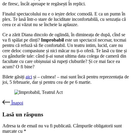
de firesc, încât aproape te regăsești în replici.
Finalul spectacolului nu e o ieșire deloc comodă. E ca un pumn în
plex. Te lasă într-o stare de luciditate inconfortabilă, cu senzația că
ceea ce ai văzut nu se încheie la aplauze.
Ce a zărit Diana dincolo de oglindă, în dimineața de după, cînd se
va fi spălat pe dinți?
Improbabil
este un spectacol necesar, tocmai
pentru că refuză să fie confortabil. Un teatru intim, lucid, care nu
cere deloc compasiune și nici măcar nu ți-o oferă. Te lasă cu tine și
cu gândurile tale: când ți-ai sunat ultima data colega de cameră din
facultate cu care obișnuiai să rupeți cluburile? Și ce mai face ea
acum? O fi bine?
Bilete găsiți
aici
și – culmea! – mai sunt încă pentru reprezentația de
joi, 5 februarie, dar și pentru cea de pe 6 martie.
Înapoi
Lasă un răspuns
Adresa ta de email nu va fi publicată.
Câmpurile obligatorii sunt
marcate cu
*