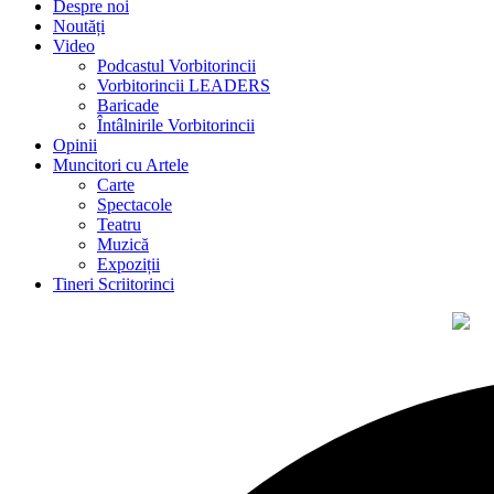
Despre noi
Noutăți
Video
Podcastul Vorbitorincii
Vorbitorincii LEADERS
Baricade
Întâlnirile Vorbitorincii
Opinii
Muncitori cu Artele
Carte
Spectacole
Teatru
Muzică
Expoziții
Tineri Scriitorinci