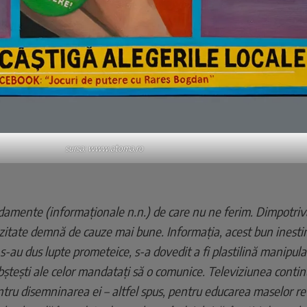
sursa: www.atoma.ro
mente (informaționale n.n.) de care nu ne ferim. Dimpotrivă
ozitate demnă de cauze mai bune. Informația, acest bun inesti
s-au dus lupte prometeice, s-a dovedit a fi plastilină manipul
obștești ale celor mandatați să o comunice. Televiziunea contin
ntru disemninarea ei – altfel spus, pentru educarea maselor ref