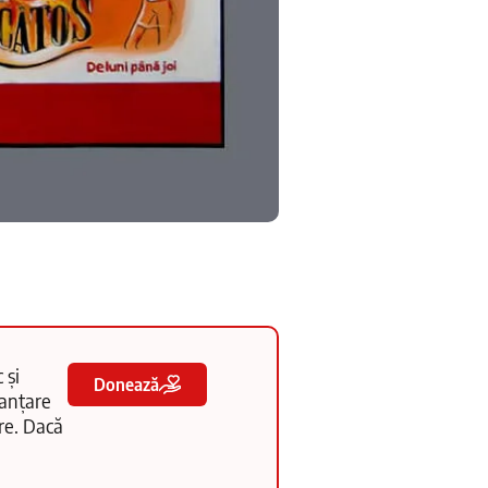
 și
Donează
nanțare
tre. Dacă