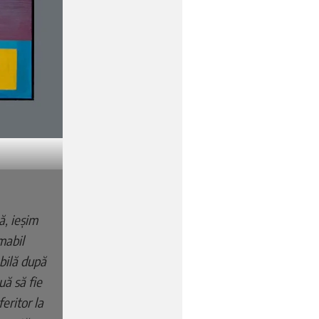
, ieșim
mabil
abilă după
uă să fie
eritor la