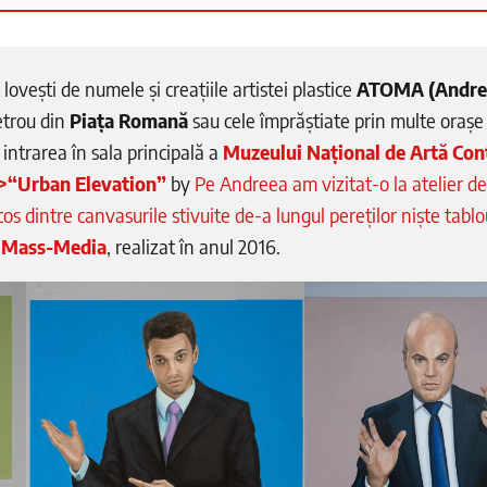
lovești de numele și creațiile artistei plastice
ATOMA (Andre
etrou din
Piața Romană
sau cele împrăștiate prin multe orașe 
 intrarea în sala principală a
Muzeului Național de Artă Co
>“Urban Elevation”
by
Pe Andreea am vizitat-o la atelier d
cos dintre canvasurile stivuite de-a lungul pereților niște tablo
Mass-Media
, realizat în anul 2016.