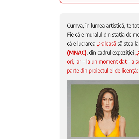
Cumva, în lumea artistică, te tot 
Fie că e muralul din stația de m
că e lucrarea
„>aleasă
să stea la
(MNAC)
, din cadrul expoziției
„
ori, iar – la un moment dat – a s
parte din proiectul ei de licență: