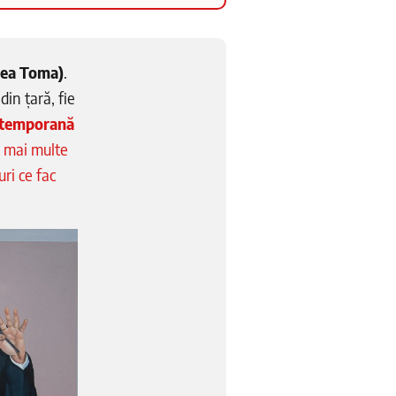
ea Toma)
.
din țară, fie
ntemporană
e mai multe
uri ce fac