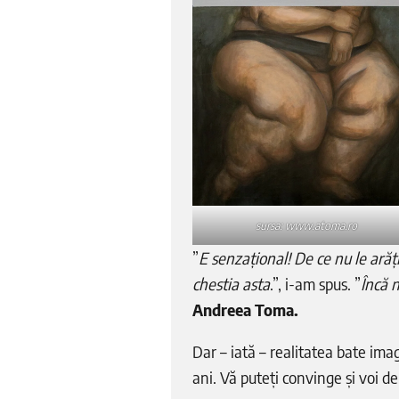
sursa: www.atoma.ro
”
E senzațional! De ce nu le arăț
chestia asta
.”, i-am spus. ”
Încă 
Andreea Toma.
Dar – iată – realitatea bate imag
ani. Vă puteți convinge și voi de