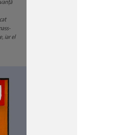
evanță
cat
 mass-
, iar el