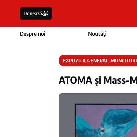
Donează
Despre noi
Noutăți
EXPOZIȚII
,
GENERAL
,
MUNCITORI
ATOMA și Mass-Med