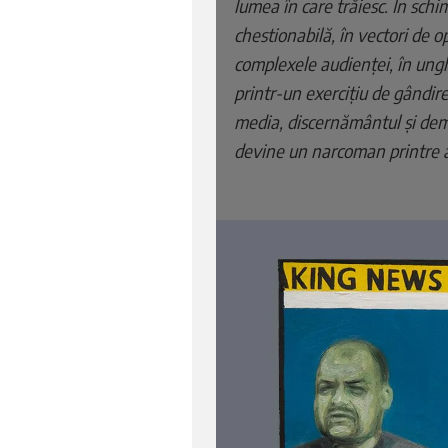
lumea în care trăiesc. În schi
chestionabilă, în vectori de o
complexele audienței, în ungh
printr-un exercițiu de gândire 
media, discernământul și demni
devine un narcoman printre at