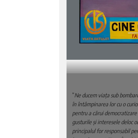
”
Ne ducem viața sub bombarda
în întâmpinarea lor cu o curi
pentru a cărui democratizare 
gusturile și interesele deloc 
principalul for responsabil pe