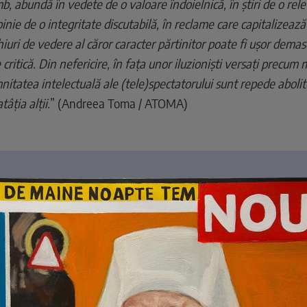
mb, abundă în vedete de o valoare îndoielnică, în știri de o rel
pinie de o integritate discutabilă, în reclame care capitalizează
iuri de vedere al căror caracter părtinitor poate fi ușor demas
critică. Din nefericire, în fața unor iluzioniști versați precum
tatea intelectuală ale (tele)spectatorului sunt repede abolite
âția alții.
” (Andreea Toma / ATOMA)