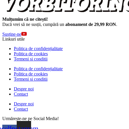
Mulțumim că ne citești!
Dacă vrei să ne susții, cumpără un
abonament de 29,99 RON
.
Susține-ne
Linkuri utile
Politica de confidențialitate
Politica de cookies
Termeni si conditii
Politica de confidențialitate
Politica de cookies
Termeni si conditii
Despre noi
Contact
Despre noi
Contact
Urmărește-ne pe Social Media!
acebook-
Instagram