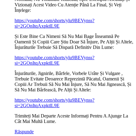
Vizionați Acest Video Cu Atenție Până La Final, Și Veți
Înțelege:
https://youtube.com/shorts/ylu9BEVynss?
si=2GOnItqAxpktlL9E
Și Este Bine Ca Nimeni Să Nu Mai Bage Înseamnă Pe
Oamenii Și Copiii Care Știu Doar Să Înjure, Pe Alții Și Altele,
Înjurăturile Trebuie Să Dispară Definitiv Din Lume:
https://youtube.com/shorts/ylu9BEVynss?
si=2GOnItqAxpktlL9E
Înjurăturile, Jignirile, Bârfele, Vorbele Urâte Și Vulgare ,
Trebuie Evitate Deoarece Reprezintă Păcatul, Oamenii Și
Copiii Ar Trebuii Să Nu Mai Înjure, Să Nu Mai Jignească, Și
Să Nu Mai Bârfească, Pe Alții Și Altele:
https://youtube.com/shorts/ylu9BEVynss?
si=2GOnItqAxpktlL9E
Trimiteți Mai Departe Aceste Informați Pentru A Ajunge La
Cât Mai Multă Lume.
Răspunde