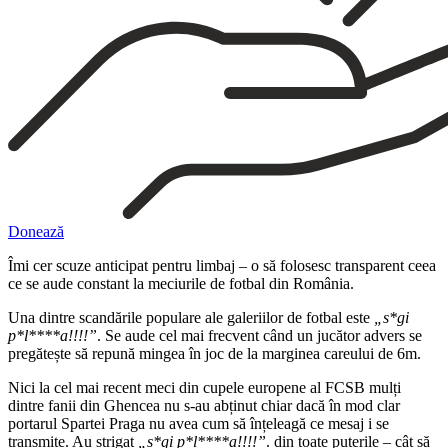
Donează
Îmi cer scuze anticipat pentru limbaj – o să folosesc transparent ceea
ce se aude constant la meciurile de fotbal din România.
Una dintre scandările populare ale galeriilor de fotbal este
„s*gi
p*l****a!!!!”
. Se aude cel mai frecvent când un jucător advers se
pregătește să repună mingea în joc de la marginea careului de 6m.
Nici la cel mai recent meci din cupele europene al FCSB mulți
dintre fanii din Ghencea nu s-au abținut chiar dacă în mod clar
portarul Spartei Praga nu avea cum să înțeleagă ce mesaj i se
transmite. Au strigat
„s*gi p*l****a!!!!”
. din toate puterile – cât să