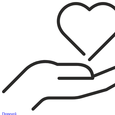
Sari
la
conținut
Donează