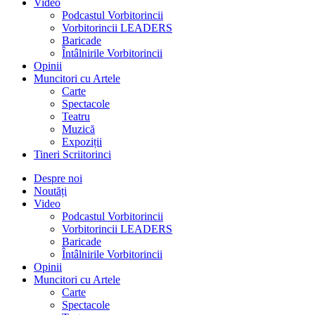
Video
Podcastul Vorbitorincii
Vorbitorincii LEADERS
Baricade
Întâlnirile Vorbitorincii
Opinii
Muncitori cu Artele
Carte
Spectacole
Teatru
Muzică
Expoziții
Tineri Scriitorinci
Despre noi
Noutăți
Video
Podcastul Vorbitorincii
Vorbitorincii LEADERS
Baricade
Întâlnirile Vorbitorincii
Opinii
Muncitori cu Artele
Carte
Spectacole