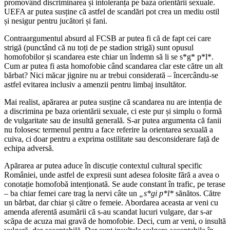
promovând discriminarea și intoleranța pe baza orientării sexuale.
UEFA ar putea susține că astfel de scandări pot crea un mediu ostil
și nesigur pentru jucători și fani.
Contraargumentul absurd al FCSB ar putea fi că de fapt cei care
strigă (punctând că nu toți de pe stadion strigă) sunt opusul
homofobilor și scandarea este chiar un îndemn să li se s*g* p*l*.
Cum ar putea fi asta homofobie când scandarea clar este către un alt
bărbat? Nici măcar jignire nu ar trebui considerată – încercându-se
astfel evitarea inclusiv a amenzii pentru limbaj insultător.
Mai realist, apărarea ar putea susține că scandarea nu are intenția de
a discrimina pe baza orientării sexuale, ci este pur și simplu o formă
de vulgaritate sau de insultă generală. S-ar putea argumenta că fanii
nu folosesc termenul pentru a face referire la orientarea sexuală a
cuiva, ci doar pentru a exprima ostilitate sau desconsiderare față de
echipa adversă.
Apărarea ar putea aduce în discuție contextul cultural specific
României, unde astfel de expresii sunt adesea folosite fără a avea o
conotație homofobă intenționată. Se aude constant în trafic, pe terase
– ba chiar femei care trag la nervi câte un
„s*gi p*l*
sănătos. Către
un bărbat, dar chiar și către o femeie. Abordarea aceasta ar veni cu
amenda aferentă asumării că s-au scandat lucuri vulgare, dar s-ar
scăpa de acuza mai gravă de homofobie. Deci, cum ar veni, o insultă