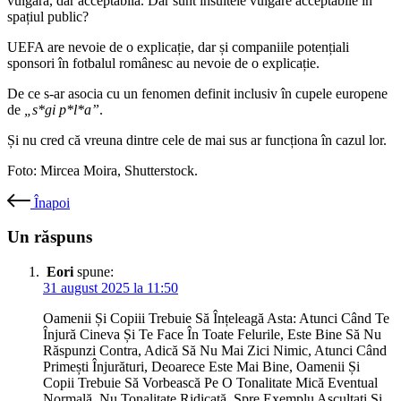
vulgară, dar acceptabilă. Dar sunt insultele vulgare acceptabile în
spațiul public?
UEFA are nevoie de o explicație, dar și companiile potențiali
sponsori în fotbalul românesc au nevoie de o explicație.
De ce s-ar asocia cu un fenomen definit inclusiv în cupele europene
de
„s
*gi p
*l
*a”
.
Și nu cred că vreuna dintre cele de mai sus ar funcționa în cazul lor.
Foto: Mircea Moira, Shutterstock.
Înapoi
Un răspuns
Eori
spune:
31 august 2025 la 11:50
Oamenii Și Copiii Trebuie Să Înțeleagă Asta: Atunci Când Te
Înjură Cineva Și Te Face În Toate Felurile, Este Bine Să Nu
Răspunzi Contra, Adică Să Nu Mai Zici Nimic, Atunci Când
Primești Înjurături, Deoarece Este Mai Bine, Oamenii Și
Copii Trebuie Să Vorbească Pe O Tonalitate Mică Eventual
Normală, Nu Tonalitate Ridicată, Spre Exemplu Ascultați Și