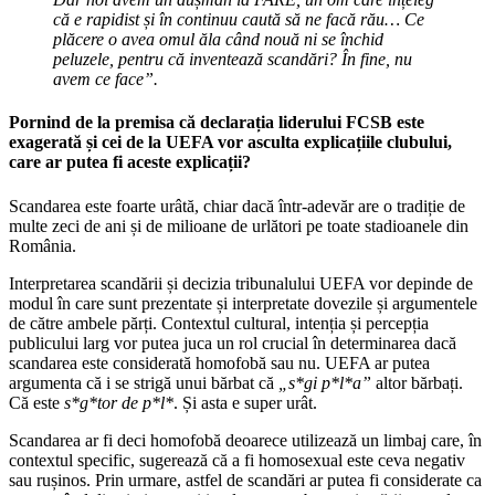
că e rapidist și în continuu caută să ne facă rău… Ce
plăcere o avea omul ăla când nouă ni se închid
peluzele, pentru că inventează scandări? În fine, nu
avem ce face”.
Pornind de la premisa că declarația liderului FCSB este
exagerată și cei de la UEFA vor asculta explicațiile clubului,
care ar putea fi aceste explicații?
Scandarea este foarte urâtă, chiar dacă într-adevăr are o tradiție de
multe zeci de ani și de milioane de urlători pe toate stadioanele din
România.
Interpretarea scandării și decizia tribunalului UEFA vor depinde de
modul în care sunt prezentate și interpretate dovezile și argumentele
de către ambele părți. Contextul cultural, intenția și percepția
publicului larg vor putea juca un rol crucial în determinarea dacă
scandarea este considerată homofobă sau nu. UEFA ar putea
argumenta că i se strigă unui bărbat că
„s*gi p*l*a”
altor bărbați.
Că este
s*g*tor de p*l*
. Și asta e super urât.
Scandarea ar fi deci homofobă deoarece utilizează un limbaj care, în
contextul specific, sugerează că a fi homosexual este ceva negativ
sau rușinos. Prin urmare, astfel de scandări ar putea fi considerate ca