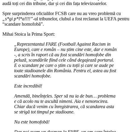
audă toți cei din tribune, dar și cei din fața televizoarelor.
Spre surprinderea oficialilor FCSB care nu au vreo problemă cu
„s*gi p*l*a!!!!”
-ul tribunelor, clubul a fost reclamat la UEFA pentru
“scandare homofobă”.
Mihai Stoica la Prima Sport:
„Reprezentantul FARE (Football Against Racism in
Europe), care e român – nu știm cine este, dar e român
-, a scris în raport că au fost scandări homofobe din
peluză, scandările fiind cele când degajează portarul.
E o scandare pe care o știm cu toții și care se aude pe
toate stadioanele din România. Pentru el, astea au fost
scandări homofobe.
Este incredibil!
Amendă, bineînțeles. Sper să nu ia de bun… problema
e că acolo nu te ascultă nimeni. Aia e nenorocirea.
Chiar dacă venim cu înregistrarea, că scandarea asta
se strigă tot timpul pe stadioane.
Nu este homofobă!
Dar noi avem un dușman la FARE, un om care înțeleg