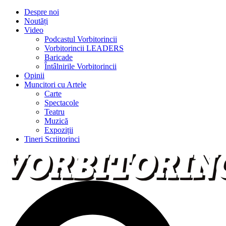
Despre noi
Noutăți
Video
Podcastul Vorbitorincii
Vorbitorincii LEADERS
Baricade
Întâlnirile Vorbitorincii
Opinii
Muncitori cu Artele
Carte
Spectacole
Teatru
Muzică
Expoziții
Tineri Scriitorinci