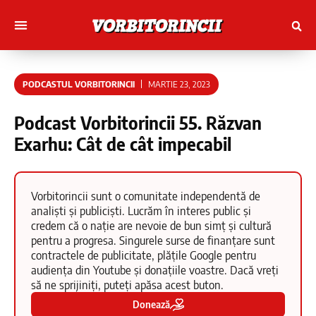
Muncitori cu Artele
Tineri Scriitorinci
PODCASTUL VORBITORINCII
MARTIE 23, 2023
Podcast Vorbitorincii 55. Răzvan
Exarhu: Cât de cât impecabil
Vorbitorincii sunt o comunitate independentă de
analiști și publiciști. Lucrăm în interes public și
credem că o nație are nevoie de bun simț și cultură
pentru a progresa. Singurele surse de finanțare sunt
contractele de publicitate, plățile Google pentru
audiența din Youtube și donațiile voastre. Dacă vreți
să ne sprijiniți, puteți apăsa acest buton.
Donează