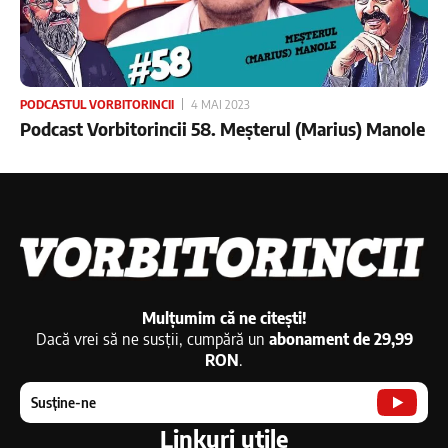
PODCASTUL VORBITORINCII
4 MAI 2023
Podcast Vorbitorincii 58. Meșterul (Marius) Manole
Mulțumim că ne citești!
Dacă vrei să ne susții, cumpără un
abonament de 29,99
RON
.
Susține-ne
Linkuri utile