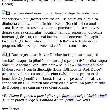
Bacău).
Cei care dorul unei dimineți liniștite, departe de decibelii
concertelor și alți „factori perturbatori”, se pot relaxa duminică
dimineața cu un… tur în Cimitirul Bellu. (Ba chiar și cu unul de
seară, în Parcul Herăstrău). 3 ore de plimbare ghidată cu povești
despre crearea cimitirului, „locatari” faimoși, superstiții, obiceiuri
funerare și, desigur, cele mai interesante monumente. Pe pagina de
Facebook „O dimineață în Cimitirul Bellu” aveți detalii despre
program, bilete, echipamentele și dotările recomandate.
Bucureștenii care își vor Dâmbovița înapoi sunt așteptați
sâmbătă, la apus, la plimbări cu barca și o perspectivă inedită asupra
orașului. Asociația Ivan Patzaichin – Mila 23 –
Rowmania
și
Nod
Makerspace
vă pun la dispoziție flotila „Dâmbovița, Apă Dulce”,
pentru o explorare cu un pic de efort (vâslitul nu e pentru toată
lumea
) și multă voie bună. Dacă aveți pe-acasă un caiac, o
canoe sau un SUP, sunteți bineveniți cu ele: astfel, vă puteți bucura
de București așa cum rar vi se oferă ocazia.
*Pe Diana Popescu o puteți găsi și pe
facebook
ori pe
Vorbitorincii
,
de unde puteți culege o grămadă de idei pentru weekend
.
Înapoi