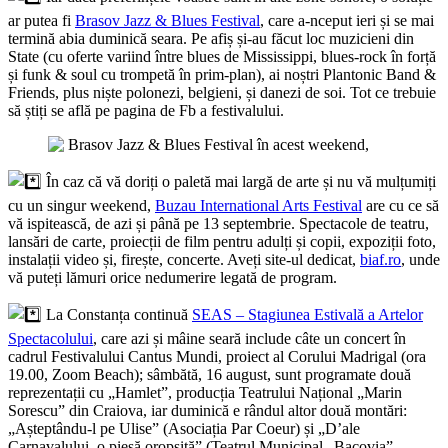
ar putea fi
Brasov Jazz & Blues Festival
, care a-nceput ieri și se mai
termină abia duminică seara. Pe afiș și-au făcut loc muzicieni din
State (cu oferte variind între blues de Mississippi, blues-rock în forță
și funk & soul cu trompetă în prim-plan), ai noștri Plantonic Band &
Friends, plus niște polonezi, belgieni, și danezi de soi. Tot ce trebuie
să știți se află pe pagina de Fb a festivalului.
În caz că vă doriți o paletă mai largă de arte și nu vă mulțumiți
cu un singur weekend,
Buzau International Arts Festival
are cu ce să
vă ispitească, de azi și până pe 13 septembrie. Spectacole de teatru,
lansări de carte, proiecții de film pentru adulți și copii, expoziții foto,
instalații video și, firește, concerte. Aveți site-ul dedicat,
biaf.ro
, unde
vă puteți lămuri orice nedumerire legată de program.
La Constanța continuă
SEAS – Stagiunea Estivală a Artelor
Spectacolului
, care azi și mâine seară include câte un concert în
cadrul Festivalului Cantus Mundi, proiect al Corului Madrigal (ora
19.00, Zoom Beach); sâmbătă, 16 august, sunt programate două
reprezentații cu „Hamlet”, producția Teatrului Național „Marin
Sorescu” din Craiova, iar duminică e rândul altor două montări:
„Așteptându-l pe Ulise” (Asociația Par Coeur) și „D’ale
Carnavalului, o piesă oropsită” (Teatrul Municipal „Bacovia”,