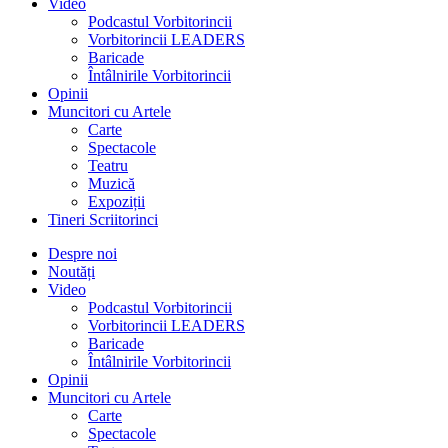
Video
Podcastul Vorbitorincii
Vorbitorincii LEADERS
Baricade
Întâlnirile Vorbitorincii
Opinii
Muncitori cu Artele
Carte
Spectacole
Teatru
Muzică
Expoziții
Tineri Scriitorinci
Despre noi
Noutăți
Video
Podcastul Vorbitorincii
Vorbitorincii LEADERS
Baricade
Întâlnirile Vorbitorincii
Opinii
Muncitori cu Artele
Carte
Spectacole