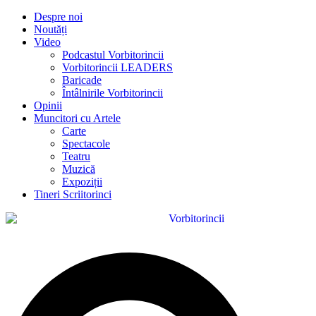
Despre noi
Noutăți
Video
Podcastul Vorbitorincii
Vorbitorincii LEADERS
Baricade
Întâlnirile Vorbitorincii
Opinii
Muncitori cu Artele
Carte
Spectacole
Teatru
Muzică
Expoziții
Tineri Scriitorinci