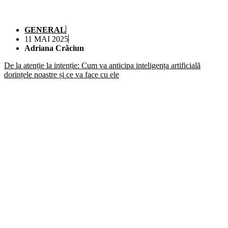
GENERAL
11 MAI 2025
Adriana Crăciun
De la atenție la intenție: Cum va anticipa inteligența artificială
dorințele noastre și ce va face cu ele