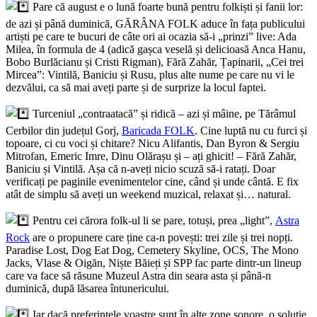
Pare că august e o lună foarte bună pentru folkiști și fanii lor:
de azi și până duminică, GĂRÂNA FOLK aduce în fața publicului
artiști pe care te bucuri de câte ori ai ocazia să-i „prinzi” live: Ada
Milea, în formula de 4 (adică gașca veselă și delicioasă Anca Hanu,
Bobo Burlăcianu și Cristi Rigman), Fără Zahăr, Țapinarii, „Cei trei
Mircea”: Vintilă, Baniciu și Rusu, plus alte nume pe care nu vi le
dezvălui, ca să mai aveți parte și de surprize la locul faptei.
Turceniul „contraatacă” și ridică – azi și mâine, pe Tărâmul
Cerbilor din județul Gorj,
Baricada FOLK
. Cine luptă nu cu furci și
topoare, ci cu voci și chitare? Nicu Alifantis, Dan Byron & Sergiu
Mitrofan, Emeric Imre, Dinu Olărașu și – ați ghicit! – Fără Zahăr,
Baniciu și Vintilă. Așa că n-aveți nicio scuză să-i ratați. Doar
verificați pe paginile evenimentelor cine, când și unde cântă. E fix
atât de simplu să aveți un weekend muzical, relaxat și… natural.
Pentru cei cărora folk-ul li se pare, totuși, prea „light”,
Astra
Rock
are o propunere care ține ca-n povești: trei zile și trei nopți.
Paradise Lost, Dog Eat Dog, Cemetery Skyline, OCS, The Mono
Jacks, Vlase & Oigăn, Niște Băieți și SPP fac parte dintr-un lineup
care va face să răsune Muzeul Astra din seara asta și până-n
duminică, după lăsarea întunericului.
Iar dacă preferințele voastre sunt în alte zone sonore, o soluție