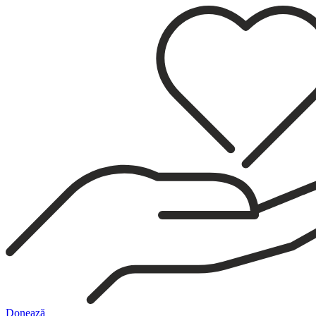
Sari
la
conținut
Donează