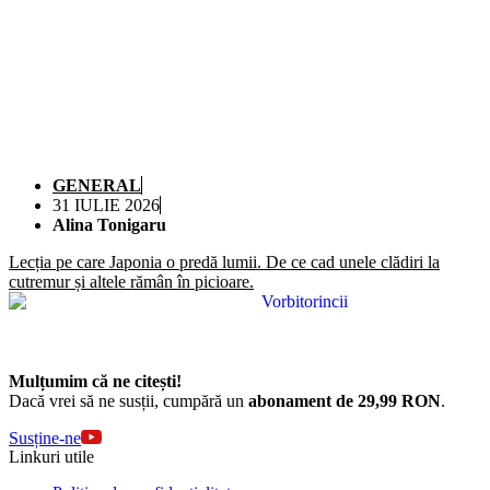
GENERAL
31 IULIE 2026
Alina Tonigaru
Lecția pe care Japonia o predă lumii. De ce cad unele clădiri la
cutremur și altele rămân în picioare.
Mulțumim că ne citești!
Dacă vrei să ne susții, cumpără un
abonament de 29,99 RON
.
Susține-ne
Linkuri utile