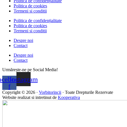
Politica de confidențialitate
Politica de cookies
Termeni si conditii
Politica de confidențialitate
Politica de cookies
Termeni si conditii
Despre noi
Contact
Despre noi
Contact
Urmărește-ne pe Social Media!
acebook-
Instagram
f
Copyright © 2026 ·
Vorbitorincii
· Toate Drepturile Rezervate
Website realizat si intretinut de
Kooperativa