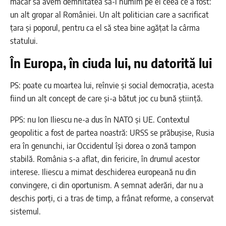
măcar să avem demnitatea să-l numim pe el ceea ce a fost:
un alt gropar al României. Un alt politician care a sacrificat
țara și poporul, pentru ca el să stea bine agățat la cârma
statului.
În Europa, în ciuda lui, nu datorită lui
PS: poate cu moartea lui, reînvie și social democrația, acesta
fiind un alt concept de care și-a bătut joc cu bună știință.
PPS: nu Ion Iliescu ne-a dus în NATO și UE. Contextul
geopolitic a fost de partea noastră: URSS se prăbușise, Rusia
era în genunchi, iar Occidentul își dorea o zonă tampon
stabilă. România s-a aflat, din fericire, în drumul acestor
interese. Iliescu a mimat deschiderea europeană nu din
convingere, ci din oportunism. A semnat aderări, dar nu a
deschis porți, ci a tras de timp, a frânat reforme, a conservat
sistemul.