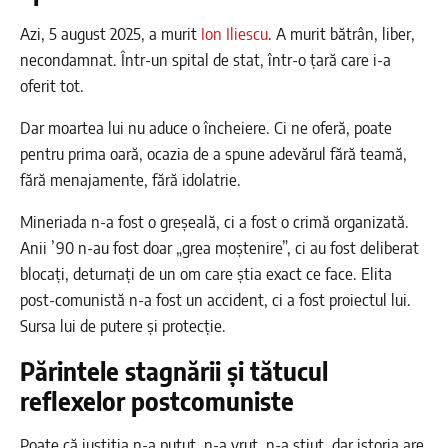
Azi, 5 august 2025, a murit
Ion Iliescu
. A murit bătrân, liber,
necondamnat. Într-un spital de stat, într-o țară care i-a
oferit tot.
Dar moartea lui nu aduce o încheiere. Ci ne oferă, poate
pentru prima oară, ocazia de a spune adevărul fără teamă,
fără menajamente, fără idolatrie.
Mineriada n-a fost o greșeală, ci a fost o crimă organizată.
Anii ’90 n-au fost doar „grea moștenire”, ci au fost deliberat
blocați, deturnați de un om care știa exact ce face. Elita
post-comunistă n-a fost un accident, ci a fost proiectul lui.
Sursa lui de putere și protecție.
Părintele stagnării și tătucul
reflexelor postcomuniste
Poate că justiția n-a putut, n-a vrut, n-a știut, dar istoria are