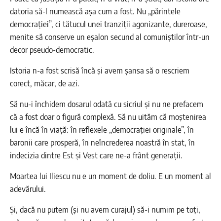
datoria să-l numească așa cum a fost. Nu „părintele
democrației”, ci tătucul unei tranziții agonizante, dureroase,
menite să conserve un eșalon secund al comuniștilor într-un
decor pseudo-democratic.
Istoria n-a fost scrisă încă și avem șansa să o rescriem
corect, măcar, de azi.
Să nu-i închidem dosarul odată cu sicriul și nu ne prefacem
că a fost doar o figură complexă. Să nu uităm că moștenirea
lui e încă în viață: în reflexele „democrației originale”, în
baronii care prosperă, în neîncrederea noastră în stat, în
indecizia dintre Est și Vest care ne-a frânt generații.
Moartea lui Iliescu nu e un moment de doliu. E un moment al
adevărului.
Și, dacă nu putem (și nu avem curajul) să-i numim pe toți,