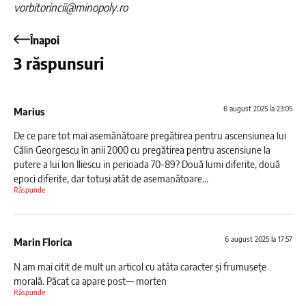
vorbitorincii@minopoly.ro
Înapoi
3 răspunsuri
6 august 2025 la 23:05
Marius
De ce pare tot mai asemănătoare pregătirea pentru ascensiunea lui
Călin Georgescu în anii 2000 cu pregătirea pentru ascensiune la
putere a lui Ion Iliescu in perioada 70-89? Două lumi diferite, două
epoci diferite, dar totuși atât de asemanătoare…
Răspunde
6 august 2025 la 17:57
Marin Florica
N am mai citit de mult un articol cu atâta caracter și frumusețe
morală. Păcat ca apare post— morten
Răspunde