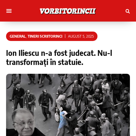
Muncitori cu Artele
Tineri Scriitorinci
GENERAL
,
TINERI SCRIITORINCI
AUGUST 5, 2025
Ion Iliescu n-a fost judecat. Nu-l
transformați în statuie.