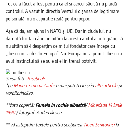
Tot ce a făcut a fost pentru ca el și cercul său să nu piardă
controlul. A văzut în direcția Vestului o șansă de legitimare
personală, nu o aspirație reală pentru popor.
Așa că da, am ajuns în NATO și UE. Dar în ciuda lui, nu
datorită lui. Iar când ne uităm la acest capitol al integrării, să
nu uităm să-l despărțim de mitul fondator care începe cu
„Iliescu ne-a dus în Europa”. Nu. Europa ne-a primit. Iliescu a
avut instinctul să se suie și el în trenul potrivit.
Sursa foto:
Facebook
*pe
Marina Simona Zanfir
o mai puteți citi și în
alte articole
pe
vorbitorincii.ro.
**foto copertă:
Femeia în rochie albastră
/
Mineriada 14 iunie
1990
/ fotograf: Andrei Iliescu
**
Vă așteptăm textele pentru secțiunea
Tineri Scriitorinci
la