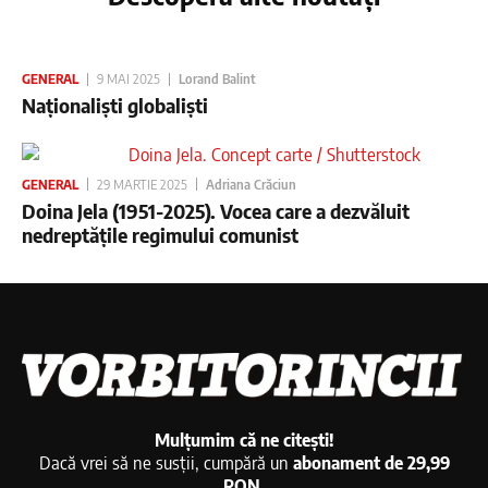
GENERAL
9 MAI 2025
Lorand Balint
Naționaliști globaliști
GENERAL
29 MARTIE 2025
Adriana Crăciun
Doina Jela (1951-2025). Vocea care a dezvăluit
nedreptățile regimului comunist
Mulțumim că ne citești!
Dacă vrei să ne susții, cumpără un
abonament de 29,99
RON
.