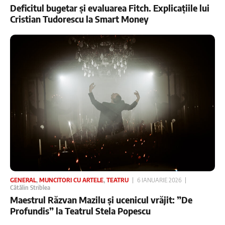
Deficitul bugetar și evaluarea Fitch. Explicațiile lui
Cristian Tudorescu la Smart Money
GENERAL
,
MUNCITORI CU ARTELE
,
TEATRU
6 IANUARIE 2026
Cătălin Striblea
Maestrul Răzvan Mazilu și ucenicul vrăjit: ”De
Profundis” la Teatrul Stela Popescu