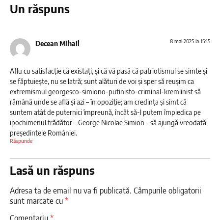
Un răspuns
8 mai 2025 la 15:15
Decean Mihail
Aflu cu satisfacție că existați, și că vă pasă că patriotismul se simte și
se făptuiește, nu se latră; sunt alături de voi și sper să reușim ca
extremismul georgesco-simiono-putinisto-criminal-kremlinist să
rămână unde se află și azi – în opoziție; am credința și simt că
suntem atât de puternici împreună, încât să-l putem împiedica pe
ipochimenul trădător – George Nicolae Simion – să ajungă vreodată
președintele României.
Răspunde
Lasă un răspuns
Adresa ta de email nu va fi publicată.
Câmpurile obligatorii
sunt marcate cu
*
Comentariu
*