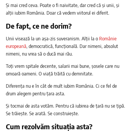
Și mai cred ceva. Poate o fi naivitate, dar cred că și unii, și
alții iubim România. Doar că vedem viitorul ei diferit.
De fapt, ce ne dorim?
Unii visează la un așa-zis suveranism. Alții la o
Românie
europeană
, democratică, funcțională. Dar nimeni, absolut
nimeni, nu vrea să o ducă mai rău.
Toți vrem spitale decente, salarii mai bune, șosele care nu
omoară oameni. O viață trăită cu demnitate.
Diferența nu e în cât de mult iubim România. Ci ce fel de
drum alegem pentru țara asta.
Și tocmai de asta votăm. Pentru că iubirea de țară nu se țipă.
Se trăiește. Se arată. Se construiește.
Cum rezolvăm situația asta?