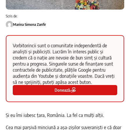
Scris de:
Marina Simona Zanfir
Vorbitorincii sunt o comunitate independentă de
analiști și publiciști. Lucrăm în interes public și
credem că o nație are nevoie de bun simț și cultură
pentru a progresa. Singurele surse de finanțare sunt
contractele de publicitate, plățile Google pentru
audiența din Youtube și donațiile voastre. Dacă vreți
să ne sprijiniți, puteți apăsa acest buton.
Donează
Și eu îmi iubesc țara, România. La fel ca mulți alții.
Cea mai parșivă minciună a așa-zișilor suveraniști e că doar