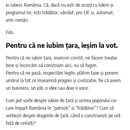
ei iubesc România. Că, dacă nu ești de acord cu liderii și
programul lor, ești trădător, vândut, pro-UE și, automat,
anti-român.
Fals.
Pentru că ne iubim țara, ieșim la vot.
Pentru că ne iubim țara, muncim cinstit, ne facem treaba
bine și încercăm să construim aici, nu să fugim.
Pentru că ne pasă, respectăm legile, plătim taxe și punem
umărul la tot ce înseamnă progres și civilizație, fie că avem
un business, un job, o idee sau doar o voce.
Cum pot vorbi despre iubire de țară și unirea poporului cei
care împart România în “patrioți” și “trădători”? Cum să
vorbești despre dragoste de țară, când o construiești pe ură
față de ceilalți?