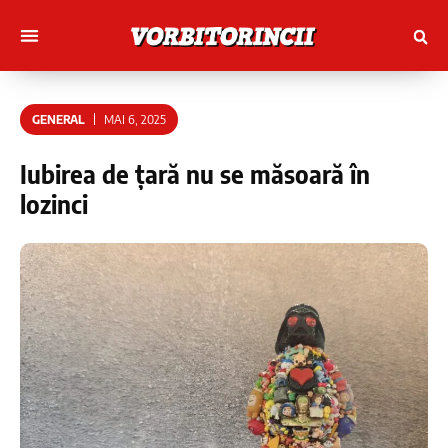
Muncitori cu Artele
Tineri Scriitorinci
GENERAL
MAI 6, 2025
Iubirea de țară nu se măsoară în
lozinci