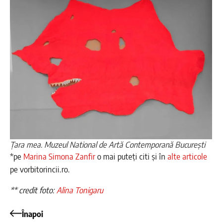
Țara mea. Muzeul National de Artă Contemporană București
*pe
Marina Simona Zanfir
o mai puteți citi și în
alte articole
pe vorbitorincii.ro.
** credit foto:
Alina Tonigaru
Înapoi